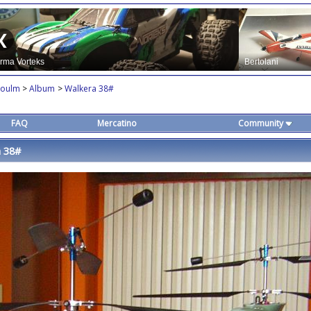
nzoulm
>
Album
>
Walkera 38#
FAQ
Mercatino
Community
 38#