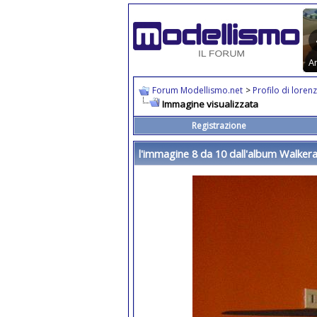
Forum Modellismo.net
>
Profilo di lore
Immagine visualizzata
Registrazione
l'immagine 8 da 10 dall'album
Walkera