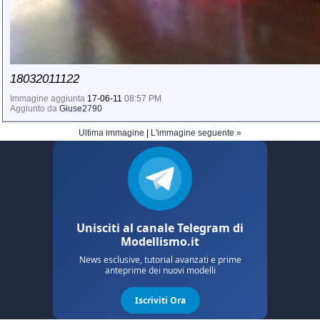
18032011122
Immagine aggiunta
17-06-11
08:57 PM
Aggiunto da
Giuse2790
Ultima immagine
|
L'immagine seguente »