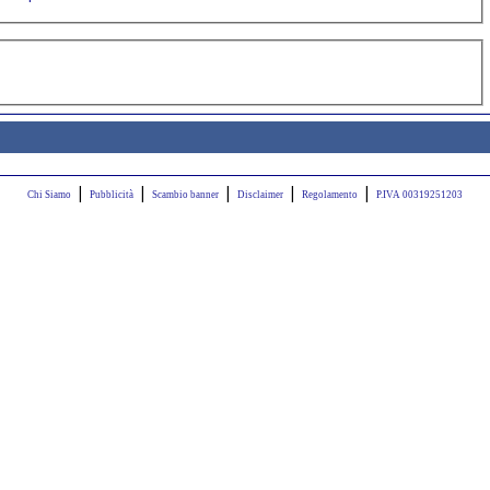
|
|
|
|
|
Chi Siamo
Pubblicità
Scambio banner
Disclaimer
Regolamento
P.IVA 00319251203