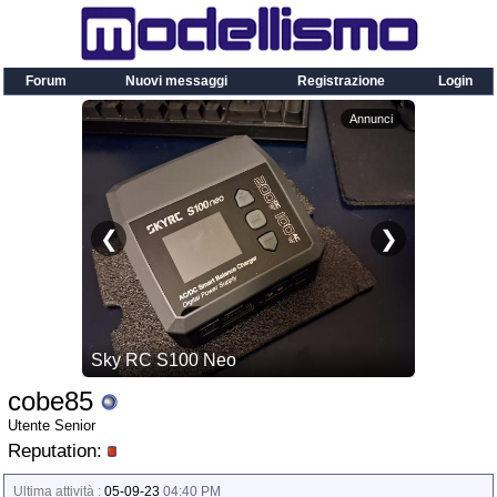
Forum
Nuovi messaggi
Registrazione
Login
cobe85
Utente Senior
Reputation:
Ultima attività :
05-09-23
04:40 PM