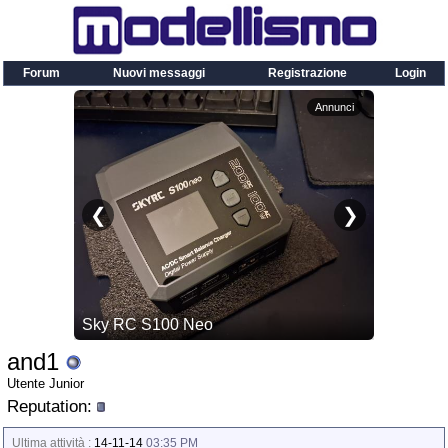
Forum
Nuovi messaggi
Registrazione
Login
and1
Utente Junior
Reputation:
Ultima attività :
14-11-14
03:35 PM