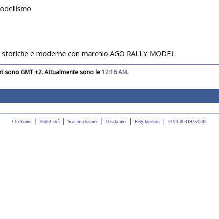
modellismo
rally storiche e moderne con marchio AGO RALLY MODEL
rari sono GMT +2. Attualmente sono le
12:16 AM
.
|
|
|
|
|
Chi Siamo
Pubblicità
Scambio banner
Disclaimer
Regolamento
P.IVA 00319251203