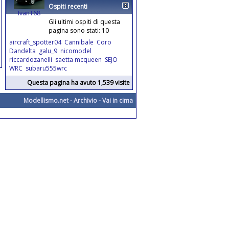
Ospiti recenti
IvanT68
Gli ultimi ospiti di questa
pagina sono stati: 10
aircraft_spotter04
Cannibale
Coro
Dandelta
galu_9
nicomodel
riccardozanelli
saetta mcqueen
SEJO
WRC
subaru555wrc
Questa pagina ha avuto 1,539 visite
Modellismo.net
-
Archivio
-
Vai in cima