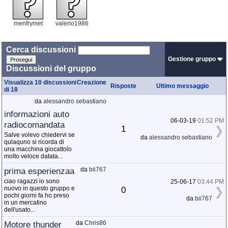
menfrymet
valerio1986
Cerca discussioni
Gestione gruppo
Discussioni del gruppo
Visualizza 10 discussioni
Creazione
Risposte
Ultimo messaggio
di 18
da
alessandro sebastiano
informazioni auto
06-03-19
01:52 PM
radiocomandata
1
Salve volevo chiedervi se
da
alessandro sebastiano
qulaquno si ricorda di
una macchina giocattolo
molto veloce datata...
prima esperienzaa
da
bii767
ciao ragazzi io sono
25-06-17
03:44 PM
nuovo in questo gruppo e
0
pochi giorni fa ho preso
da
bii767
in un mercatino
dell'usato...
Motore thunder
da
Chris86