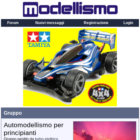
Forum
Nuovi messaggi
Registrazione
Login
Gruppo
Automodellismo per
principianti
Gruppo gestito da
turbo elettrico