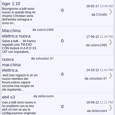
tiger 1:10
18-02-17
10:48 AM
Buongiorno a tutti sono
0
nuovo in questo blog mi
da
Chris86
chiamo Christian sono
dell'emilia romagna e
sono un...
Macchina
da
valerio1986
elettrica nuova
17-06-15
11:34 PM
0
Salve a tutti .... Mi hanno
regalato una TM E4D
da
valerio1986
CON motore H.A.R.D X3
18T con regolatore...
nuova
da
sebastian 87
macchina
elettrica.
14-10-12
11:44 PM
0
:asd:ciao ragazzi io sn un
da
sebastian 87
nuovo membro del
forum,volevo sapere
siccome mia moglie mi
sta regalando...
eb4 s3
da
stefanoeb4
ciao a tutti sono nuovo e
19-09-12
11:21 PM
0
ho problemi con la mia
eb4 s3 non so piu la
da
stefanoeb4
configurazione originale