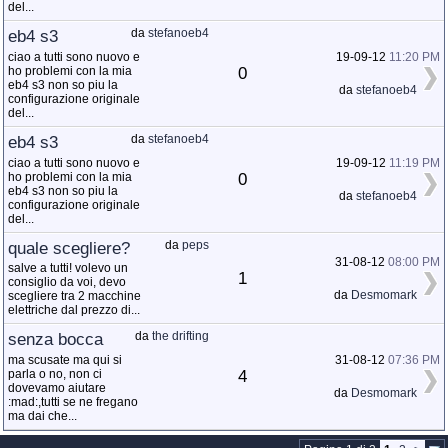
del...
eb4 s3
da
stefanoeb4
ciao a tutti sono nuovo e
19-09-12
11:20 PM
0
ho problemi con la mia
eb4 s3 non so piu la
da
stefanoeb4
configurazione originale
del...
eb4 s3
da
stefanoeb4
ciao a tutti sono nuovo e
19-09-12
11:19 PM
0
ho problemi con la mia
eb4 s3 non so piu la
da
stefanoeb4
configurazione originale
del...
quale scegliere?
da
peps
31-08-12
08:00 PM
salve a tutti! volevo un
1
consiglio da voi, devo
da
Desmomark
scegliere tra 2 macchine
elettriche dal prezzo di...
senza bocca
da
the drifting
ma scusate ma qui si
31-08-12
07:36 PM
4
parla o no, non ci
dovevamo aiutare
da
Desmomark
:mad:,tutti se ne fregano
ma dai che...