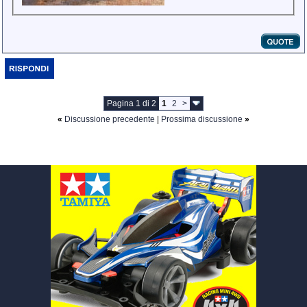
Pagina 1 di 2
1
2
>
«
Discussione precedente
|
Prossima discussione
»