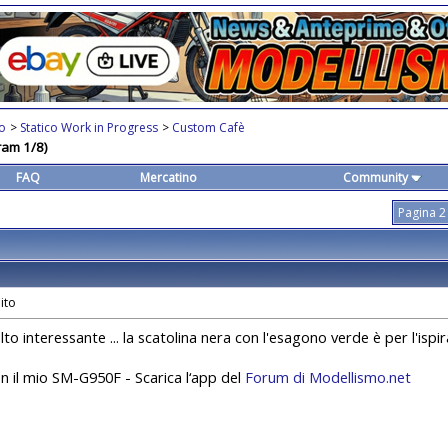
co
>
Statico Work in Progress
>
Custom Cafè
ram 1/8)
FAQ
Mercatino
Community
Pagina 2
to interessante ... la scatolina nera con l'esagono verde è per l'ispi
on il mio SM-G950F - Scarica l‘app del
Forum di Modellismo.net