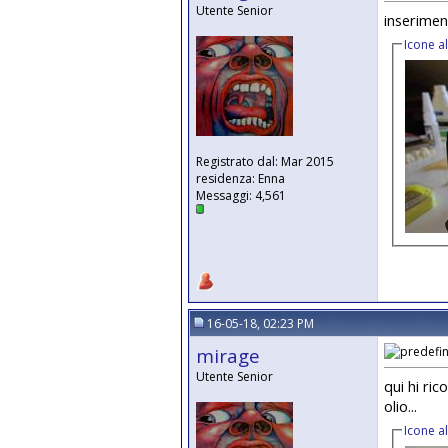
Utente Senior
inseriment
Icone a
Registrato dal: Mar 2015
residenza: Enna
Messaggi: 4,561
16-05-18, 02:23 PM
mirage
Utente Senior
qui hi ri
olio...
Icone a