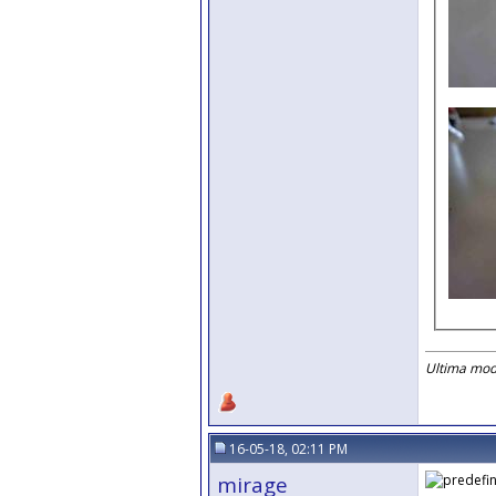
Ultima modi
16-05-18, 02:11 PM
mirage