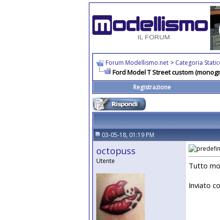
Forum Modellismo.net
>
Categoria Stati
Ford Model T Street custom (monog
Registrazione
03-05-18, 01:19 PM
octopuss
Utente
Tutto mol
Inviato c