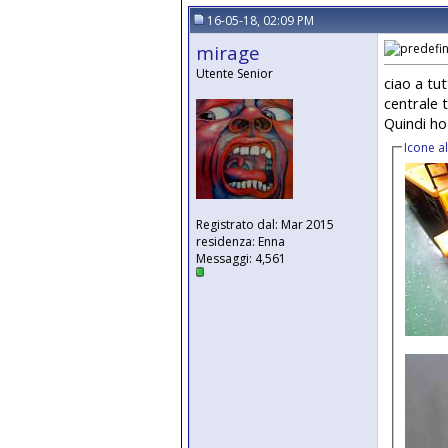
16-05-18, 02:09 PM
mirage
Utente Senior
ciao a tut
centrale 
Quindi ho
Icone a
Registrato dal: Mar 2015
residenza: Enna
Messaggi: 4,561