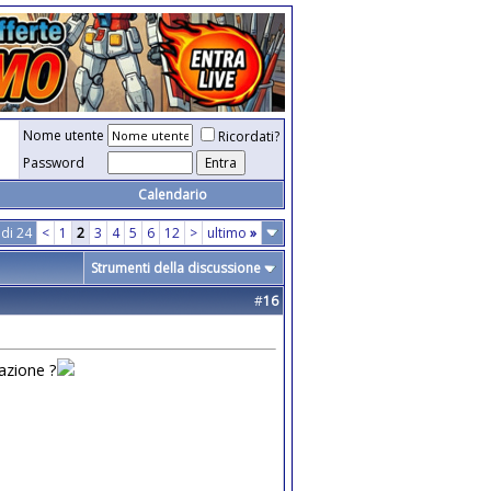
Nome utente
Ricordati?
Password
Calendario
 di 24
<
1
2
3
4
5
6
12
>
ultimo
»
Strumenti della discussione
#
16
razione ?