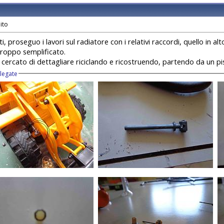
ti, proseguo i lavori sul radiatore con i relativi raccordi, quello in al
troppo semplificato.
 cercato di dettagliare riciclando e ricostruendo, partendo da un pis
llegate