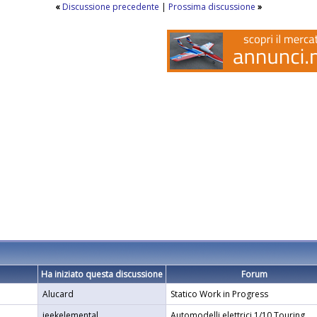
«
Discussione precedente
|
Prossima discussione
»
Ha iniziato questa discussione
Forum
Alucard
Statico Work in Progress
jeekelemental
Automodelli elettrici 1/10 Touring