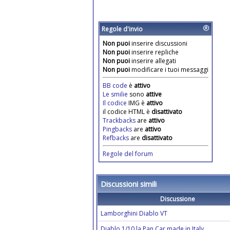
Regole d'invio
Non puoi
inserire discussioni
Non puoi
inserire repliche
Non puoi
inserire allegati
Non puoi
modificare i tuoi messaggi
BB code
è
attivo
Le smilie
sono
attive
Il codice
IMG è
attivo
il codice HTML è
disattivato
Trackbacks
are
attivo
Pingbacks
are
attivo
Refbacks
are
disattivato
Regole del forum
Discussioni simili
Discussione
Lamborghini Diablo VT
Diablo 1/10 la Pan Car made in Italy