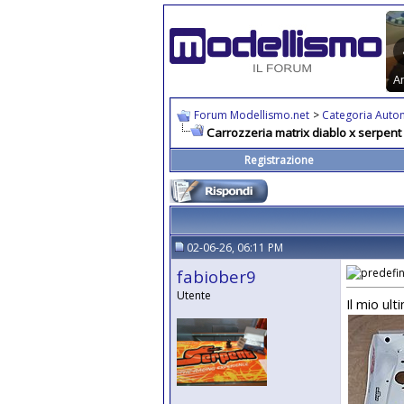
Forum Modellismo.net
>
Categoria Auto
Carrozzeria matrix diablo x serpent
Registrazione
02-06-26, 06:11 PM
fabiober9
Utente
Il mio ul