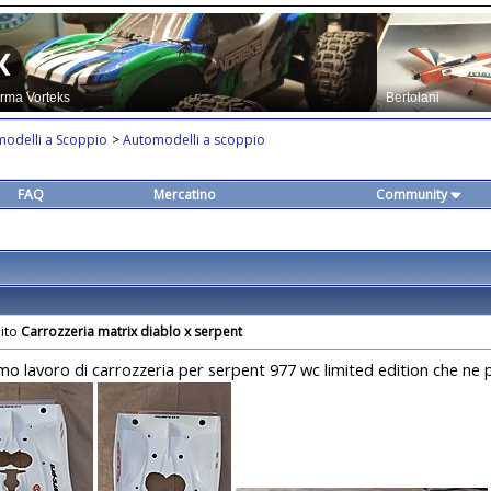
modelli a Scoppio
>
Automodelli a scoppio
FAQ
Mercatino
Community
Carrozzeria matrix diablo x serpent
timo lavoro di carrozzeria per serpent 977 wc limited edition che ne