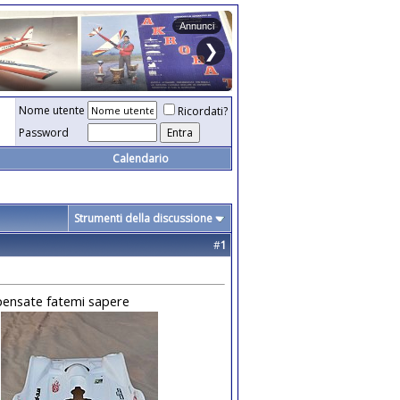
Nome utente
Ricordati?
Password
Calendario
Strumenti della discussione
#
1
 pensate fatemi sapere