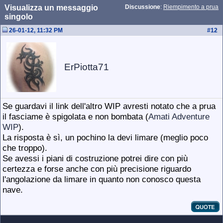
Visualizza un messaggio
Discussione
:
Riempimento a prua
singolo
26-01-12, 11:32 PM
#
12
ErPiotta71
Se guardavi il link dell'altro WIP avresti notato che a prua
il fasciame è spigolata e non bombata (
Amati Adventure
WIP
).
La risposta è sì, un pochino la devi limare (meglio poco
che troppo).
Se avessi i piani di costruzione potrei dire con più
certezza e forse anche con più precisione riguardo
l'angolazione da limare in quanto non conosco questa
nave.