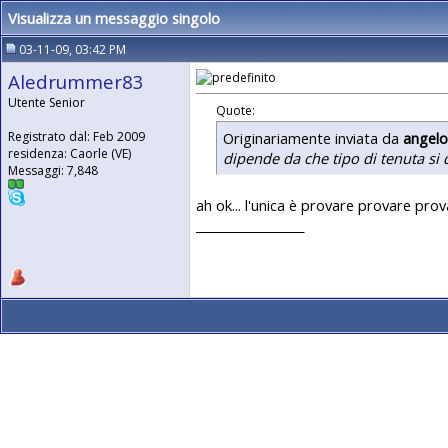
Visualizza un messaggio singolo
03-11-09, 03:42 PM
Aledrummer83
Utente Senior
Quote:
Originariamente inviata da
angel
Registrato dal: Feb 2009
residenza: Caorle (VE)
dipende da che tipo di tenuta si 
Messaggi: 7,848
ah ok... l'unica è provare provare provar
__________________