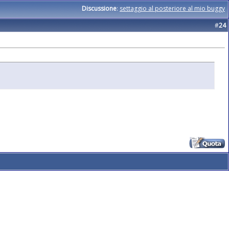
Discussione
:
settaggio al posteriore al mio buggy
#
24