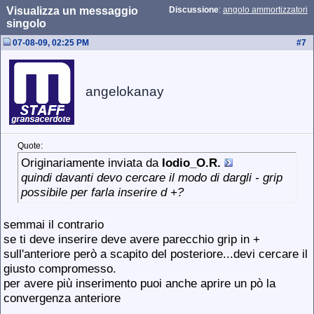
Visualizza un messaggio
Discussione
:
angolo ammortizzatori
singolo
07-08-09, 02:25 PM
#
7
angelokanay
Quote:
Originariamente inviata da
Iodio_O.R.
quindi davanti devo cercare il modo di dargli - grip
possibile per farla inserire d +?
semmai il contrario
se ti deve inserire deve avere parecchio grip in +
sull'anteriore però a scapito del posteriore...devi cercare il
giusto compromesso.
per avere più inserimento puoi anche aprire un pò la
convergenza anteriore