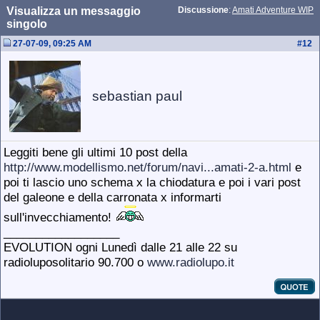
Visualizza un messaggio
Discussione
:
Amati Adventure WIP
singolo
27-07-09, 09:25 AM
#
12
sebastian paul
Leggiti bene gli ultimi 10 post della
http://www.modellismo.net/forum/navi...amati-2-a.html
e
poi ti lascio uno schema x la chiodatura e poi i vari post
del galeone e della carronata x informarti
sull'invecchiamento!
__________________
EVOLUTION ogni Lunedì dalle 21 alle 22 su
radioluposolitario 90.700 o
www.radiolupo.it