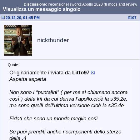
Discussione
:
[recensione] sworkz Apollo 2020 rtr mods and review
Visualizza un messaggio singolo
20-12-20, 01:45 PM
#
107
nickthunder
Quote:
Originariamente inviata da
Litto97
Aspetta aspetta
Non sono i “puntalini” ( per me si chiamano ancora
così ) della kit da cui deriva l’apollo,cioè la s35.2e,
ma sono quelli dell’ultima versione cioè la s35.4e
Fidati che sono un mondo meglio così
Se puoi prenditi anche i componenti dello sterzo
della .4