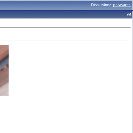
Discussione
:
parasartie
#
6