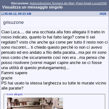
Discussione
:
Autocostruzione Sovrana dei Mari -Piani Amati-Lucas0266
Visualizza un messaggio singolo
05-06-12, 09:33 AM
#
626
grisuzone
Ciao Luca.... dai una occhiata alla foto allegata Il tratto in
rosso indicato, quanto lo hai fatto largo? come ti sei
regolato? visto che anche qui come per tutto il resto non ci
sono riscontri... ti chiedo questo perchè io non ci avevo
pensato ed ero andato a filo della paratia...ma poi mi sono
reso conto che sicuramente così non era ..ma penso che
posso risolvere (vorrei magari capire anche se ci fosse
una utilità di questo prolungamento)...
Fammi sapere
grazie
PS hai usato la stessa larghezza su tutte le murate vicino
alle paratie?
Icone allegate