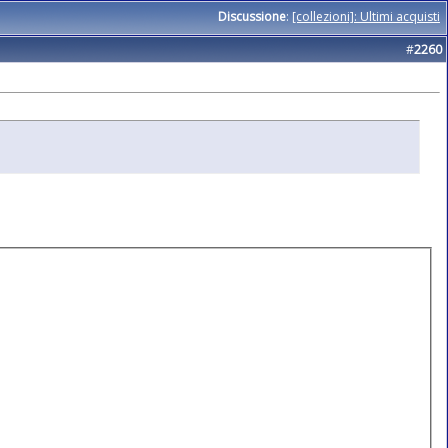
Discussione
:
[collezioni]: Ultimi acquisti
#
2260