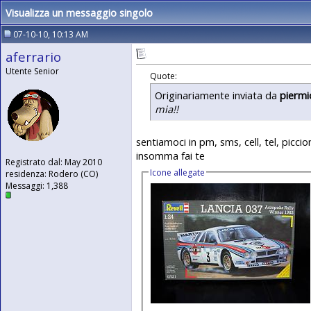
Visualizza un messaggio singolo
07-10-10, 10:13 AM
aferrario
Utente Senior
Quote:
Originariamente inviata da
piermi
mia!!
sentiamoci in pm, sms, cell, tel, piccio
insomma fai te
Registrato dal: May 2010
Icone allegate
residenza: Rodero (CO)
Messaggi: 1,388