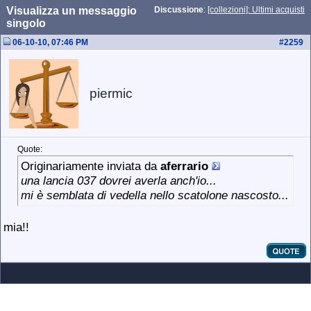
Visualizza un messaggio
Discussione
:
[collezioni]: Ultimi acquisti
singolo
06-10-10, 07:46 PM
#
2259
piermic
Quote:
Originariamente inviata da
aferrario
una lancia 037 dovrei averla anch'io...
mi è semblata di vedella nello scatolone nascosto...
mia!!