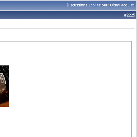
Discussione
:
[collezioni]: Ultimi acquisti
#
2225