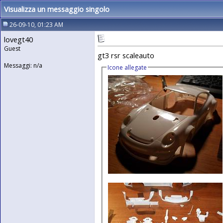
Visualizza un messaggio singolo
26-09-10, 01:23 AM
lovegt40
Guest
gt3 rsr scaleauto
Messaggi: n/a
Icone allegate