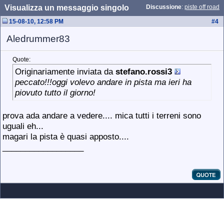
Visualizza un messaggio singolo
Discussione
:
piste off road
15-08-10, 12:58 PM
#
4
Aledrummer83
Quote:
Originariamente inviata da
stefano.rossi3
peccato!!!oggi volevo andare in pista ma ieri ha
piovuto tutto il giorno!
prova ada andare a vedere.... mica tutti i terreni sono
uguali eh...
magari la pista è quasi apposto....
__________________