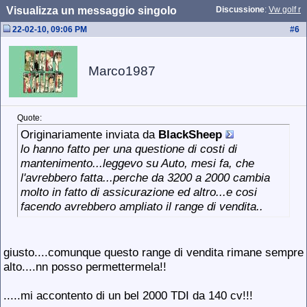
Visualizza un messaggio singolo
Discussione
:
Vw golf r
22-02-10, 09:06 PM
#
6
Marco1987
Quote:
Originariamente inviata da
BlackSheep
lo hanno fatto per una questione di costi di
mantenimento...leggevo su Auto, mesi fa, che
l'avrebbero fatta...perche da 3200 a 2000 cambia
molto in fatto di assicurazione ed altro...e cosi
facendo avrebbero ampliato il range di vendita..
giusto....comunque questo range di vendita rimane sempre
alto
....nn posso permettermela
!!
.....
mi accontento di un bel 2000 TDI da 140 cv
!!!