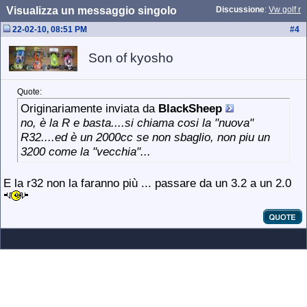
Visualizza un messaggio singolo
Discussione
:
Vw golf r
22-02-10, 08:51 PM
#
4
Son of kyosho
Quote:
Originariamente inviata da
BlackSheep
no, è la R e basta....si chiama cosi la "nuova"
R32....ed è un 2000cc se non sbaglio, non piu un
3200 come la "vecchia"...
E la r32 non la faranno più ... passare da un 3.2 a un 2.0