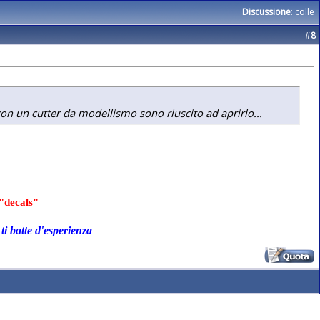
Discussione
:
colle
#
8
on un cutter da modellismo sono riuscito ad aprirlo...
"decals"
ti batte d'esperienza