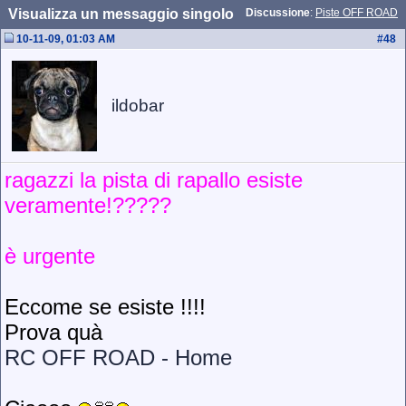
Visualizza un messaggio singolo
Discussione
:
Piste OFF ROAD
10-11-09, 01:03 AM
#
48
ildobar
ragazzi la pista di rapallo esiste
veramente!?????
è urgente
Eccome se esiste !!!!
Prova quà
RC OFF ROAD - Home