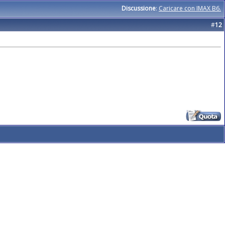
Discussione
:
Caricare con IMAX B6.
#
12