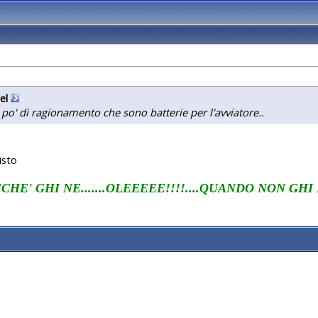
el
o' di ragionamento che sono batterie per l'avviatore..
isto
CHE' GHI NE.......OLEEEEE!!!!
....QUANDO NON GHI NE