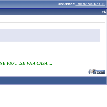
Discussione
:
Caricare con IMAX B6.
#
8
 PIU'....SE VA A CASA....