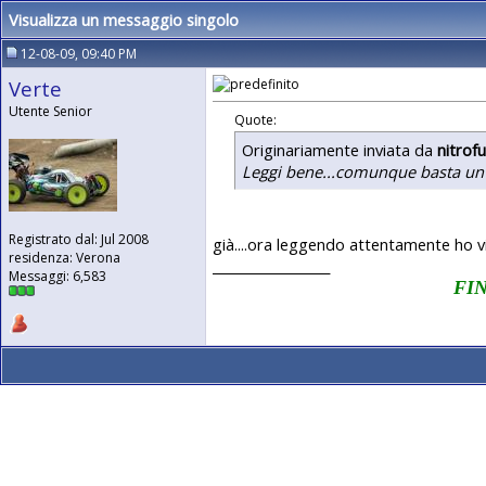
Visualizza un messaggio singolo
12-08-09, 09:40 PM
Verte
Utente Senior
Quote:
Originariamente inviata da
nitrofu
Leggi bene...comunque basta un p
Registrato dal: Jul 2008
già....ora leggendo attentamente ho v
residenza: Verona
__________________
Messaggi: 6,583
FIN