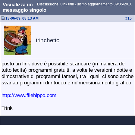
Visualizza un
Discussione
:
Link utili - ultimo aggiornamento 09/05/2010
messaggio singolo
18-06-09, 08:13 AM
#
15
trinchetto
posto un link dove è possibile scaricare (in maniera del
tutto lecita) programmi gratuiti, a volte le versioni ridotte e
dimostrative di programmi famosi, tra i quali ci sono anche
svariati programmi di ritocco e ridimensionamento grafico
http://www.filehippo.com
Trink