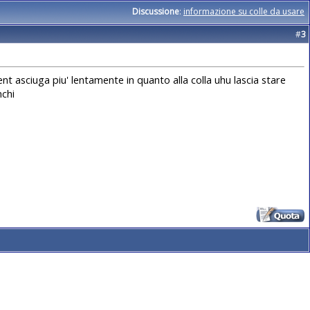
Discussione
:
informazione su colle da usare
#
3
ent asciuga piu' lentamente in quanto alla colla uhu lascia stare
nchi