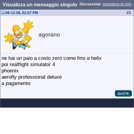
Visualizza un messaggio singolo
Discussione
:
simulatore di volo
08-12-08, 02:07 PM
#
3
agorano
ne hai un paio a costo zero come fms e helix
poi realflight simulator 4
phoenix
aerofly professional deluxe
a pagamento