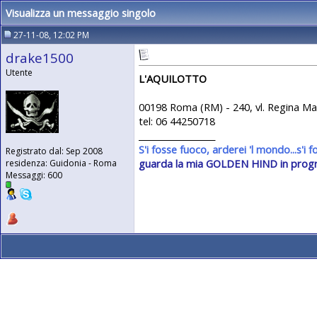
Visualizza un messaggio singolo
27-11-08, 12:02 PM
drake1500
Utente
L'AQUILOTTO
00198 Roma (RM) - 240, vl. Regina Ma
tel: 06 44250718
__________________
S'i fosse fuoco, arderei 'l mondo...s'i 
Registrato dal: Sep 2008
guarda la mia GOLDEN HIND in prog
residenza: Guidonia - Roma
Messaggi: 600