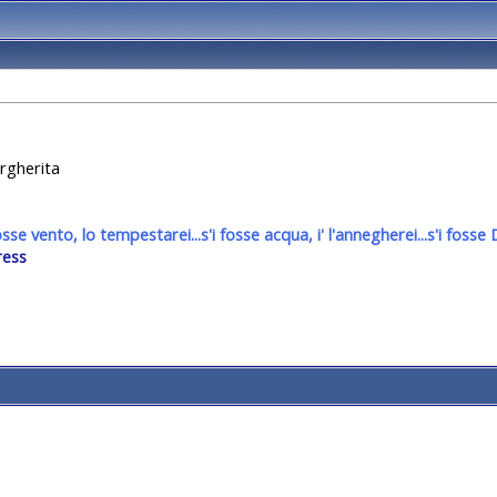
rgherita
fosse vento, lo tempestarei...s'i fosse acqua, i' l'annegherei...s'i fos
ress