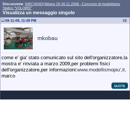
Discussione
:
[ARCHIVIO] Milano 29-30.11.2008 - Concorso di modellismo
Statico "VOLOIRE"
Visualizza un messaggio singolo
08-11-08, 11:49 PM
#
2
mkobau
come e' gia' stato comunicato sul sito dell'organizzatore,la
mostra e' rinviata a marzo 2009,per problemi fisici
dell'organizzatore,per informazioni:
www.modellismopiu',it
.
marco