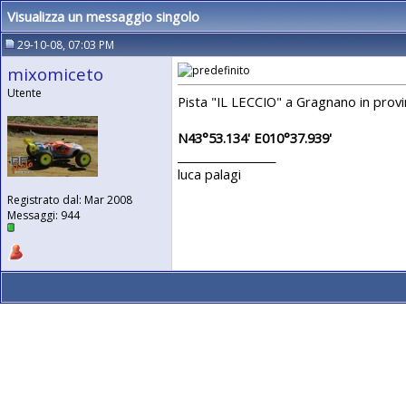
Visualizza un messaggio singolo
29-10-08, 07:03 PM
mixomiceto
Utente
Pista "IL LECCIO" a Gragnano in provi
N43°53.134' E010°37.939'
__________________
luca palagi
Registrato dal: Mar 2008
Messaggi: 944