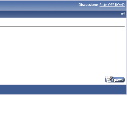
Discussione
:
Piste OFF ROAD
#
5