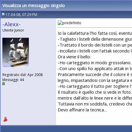
Visualizza un messaggio singolo
17-04-08, 07:29 PM
-Alexx-
Utente Junior
Io la calafattura l'ho fatta così, even
-Tagliato i listelli della dimensione 
-Trattato il bordo dei listelli con un
-Incollato i listelli con l'attak secondo
Ora viene il bello:
-Ho carteggiato in modo grossolano. La 
-Con uno spillo ho applicato attak in 
Praticamente succede che il colore è s
Registrato dal: Apr 2008
legno, impastandosi con la segatura e 
Messaggi: 44
-Ho carteggiato il tutto per togliere l'
Il risultato è quello che si vede in fo
mentre dall'alto le linee nere e le diff
Tuttavia non mi soddisfa, credevo che 
Devo affinare la tecnica...