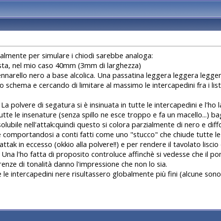
tualmente per simulare i chiodi sarebbe analoga:
giusta, nel mio caso 40mm (3mm di larghezza)
 pennarello nero a base alcolica. Una passatina leggera leggera legge
 lo schema e cercando di limitare al massimo le intercapedini fra i liste
polvere di segatura si è insinuata in tutte le intercapedini e l'ho las
tutte le insenature (senza spillo ne esce troppo e fa un macello...
olubile nell'attak:quindi questo si colora parzialmente di nero e dif
comportandosi a conti fatti come uno "stucco" che chiude tutte le i
attak in eccesso (okkio alla polvere!!) e per rendere il tavolato lisci
to. Una l'ho fatta di proposito controluce affinchè si vedesse che il 
erenze di tonalità danno l'impressione che non lo sia.
le intercapedini nere risultassero globalmente più fini (alcune son