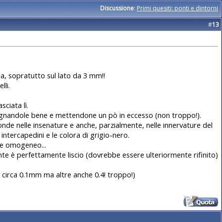
Discussione
:
Primi quesiti: ponti e dintorni
#
13
ra, sopratutto sul lato da 3 mm!!
lli.
ciata lì.
) bagnandole bene e mettendone un pò in eccesso (non troppo!).
fonde nelle insenature e anche, parzialmente, nelle innervature del
ntercapedini e le colora di grigio-nero.
o e omogeneo...
ponte è perfettamente liscio (dovrebbe essere ulteriormente rifinito)
o circa 0.1mm ma altre anche 0.4! troppo!)