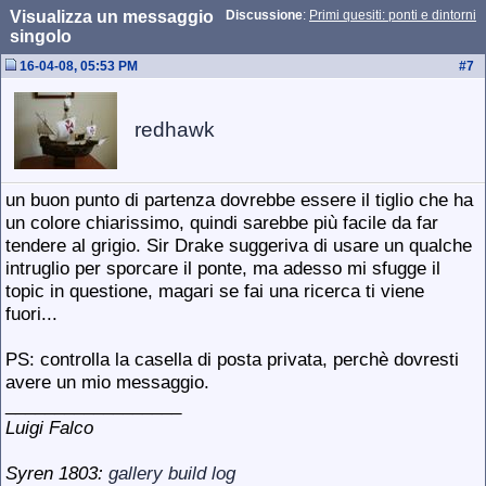
Visualizza un messaggio
Discussione
:
Primi quesiti: ponti e dintorni
singolo
16-04-08, 05:53 PM
#
7
redhawk
un buon punto di partenza dovrebbe essere il tiglio che ha
un colore chiarissimo, quindi sarebbe più facile da far
tendere al grigio. Sir Drake suggeriva di usare un qualche
intruglio per sporcare il ponte, ma adesso mi sfugge il
topic in questione, magari se fai una ricerca ti viene
fuori...
PS: controlla la casella di posta privata, perchè dovresti
avere un mio messaggio.
__________________
Luigi Falco
Syren 1803:
gallery
build log