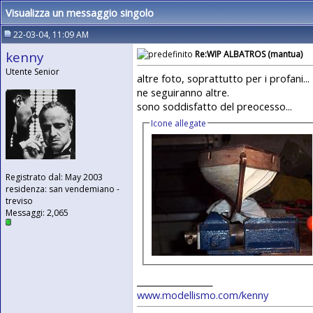
Visualizza un messaggio singolo
22-03-04, 11:09 AM
kenny
Re:WIP ALBATROS (mantua)
Utente Senior
altre foto, soprattutto per i profani...
ne seguiranno altre.
sono soddisfatto del preocesso...
Icone allegate
Registrato dal: May 2003
residenza: san vendemiano -
treviso
Messaggi: 2,065
__________________
www.modellismo.com/kenny