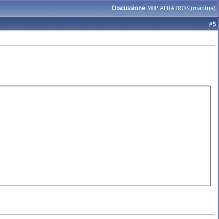
Discussione
:
WIP ALBATROS (mantua)
#
5