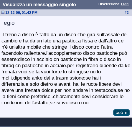
Visualizza un messaggio singolo
Discussione
:
Freni
12-12-06, 01:42 PM
#
2
egio
il freno a disco è fatto da un disco che gira sull'assale del
cambio e ha da un lato una pasticca fissa e dall'altro ce
n'è un'altra mobile che stringe il disco contro l'altra
facendolo rallentare.l'accoppiamento disco pasticche può
essere:disco in acciaio cn pasticche in fibra o disco in
fibraq cn pasticche in acciaio.per registrarlo dipende da ke
frenata vuoi.se la vuoi forte lo stringi,se no lo
molli.dipende anke dalla trasmissione:se hai il
differenziale solo dietro e avanti hai le ruote libere devi
avere una frenata dolce,per non andare in testacoda.se no
la tieni come preferisci.chiaramente devi considerare le
condizioni dell'asfalto,se scivoloso o no