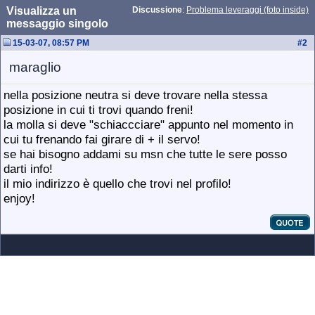
Visualizza un
Discussione
:
Problema leveraggi (foto inside)
messaggio singolo
15-03-07, 08:57 PM
#
2
maraglio
nella posizione neutra si deve trovare nella stessa
posizione in cui ti trovi quando freni!
la molla si deve "schiaccciare" appunto nel momento in
cui tu frenando fai girare di + il servo!
se hai bisogno addami su msn che tutte le sere posso
darti info!
il mio indirizzo è quello che trovi nel profilo!
enjoy!