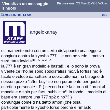
Visualizza un messaggio
Discussione
:
OS Max-21VZ-B V-Spec
singolo
29-03-07, 01:13 AM
#
10
angelokanay
ultimamente noto con un certo dis'appunto una leggera
congiura contro la kyosho 777... e non ne vedo il motivo...
sarà tutta invidia!!!! ^_^ ^_^
la 777 è un gran modello e basta!!!! e io sono la prova
vivente,ce l'ho,ne sono soddisfatissimo,và fortissimo è
facile e veloce da settare e sopratutto non ha bisogno di
nessun pezzo ''after buy'' se non puramente per gusto
estetico personale :-P ( secondo mè la storia di fioroni al
mondiale è solo per farsi pubblicità!! in fondo il modello di
base era sempre una 777 sp2 o no?? )
comunque come ti ha detto amon (che odia
particolarmente la kyosho,forse perchè è rimasto