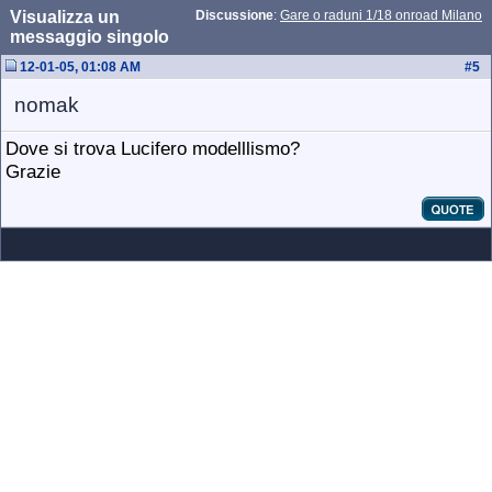
Visualizza un
Discussione
:
Gare o raduni 1/18 onroad Milano
messaggio singolo
12-01-05, 01:08 AM
#
5
nomak
Dove si trova Lucifero modelllismo?
Grazie