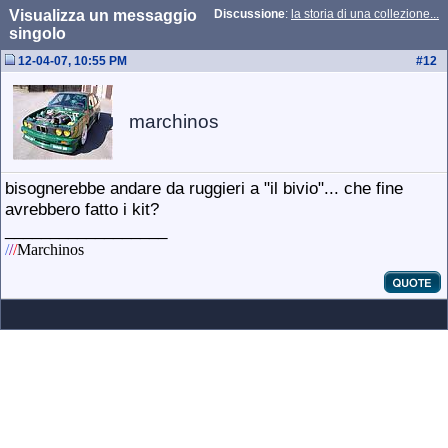
Visualizza un messaggio
Discussione
:
la storia di una collezione...
singolo
12-04-07, 10:55 PM
#
12
marchinos
bisognerebbe andare da ruggieri a "il bivio"... che fine
avrebbero fatto i kit?
__________________
/
/
/
Marchinos