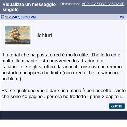
Visualizza un messaggio
Discussione
:
APPLICAZIONE FASCIAME
singolo
11-12-07, 08:43 PM
#
4
ilchiuri
Il tutorial che ha postato red è molto utile...l'ho letto ed è
molto illuminante...sto provvedendo a tradurlo in
italiano...e, se gli scrittori daranno il consenso potremmo
postarlo nonappena ho finito (non credo che ci saranno
problemi)
Ps: se qualcuno vuole dare una mano è ben accetto...visto
che sono 40 pagine...per ora ho tradotto i primi 2 capitoli...