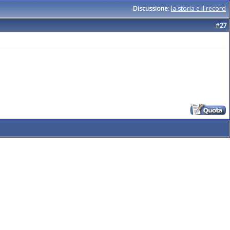
Discussione
:
la storia e il record
#
27