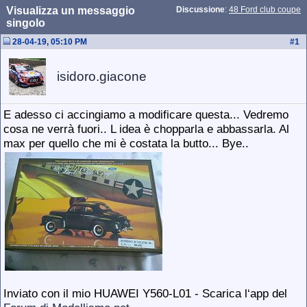
Visualizza un messaggio
Discussione
:
48 Ford club coupe
singolo
28-04-19, 05:10 PM
#
1
isidoro.giacone
E adesso ci accingiamo a modificare questa... Vedremo
cosa ne verrà fuori.. L idea è chopparla e abbassarla. Al
max per quello che mi è costata la butto... Bye..
Inviato con il mio HUAWEI Y560-L01 - Scarica l‘app del