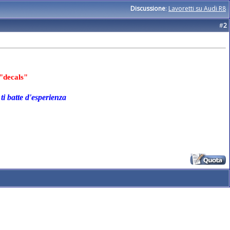
Discussione
:
Lavoretti su Audi R8
#
2
"decals"
ti batte d'esperienza