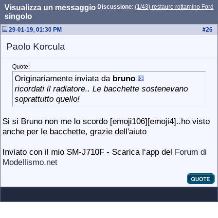
Visualizza un messaggio
Discussione
:
(1/43) restauro rottamino Ford
singolo
29-01-19, 01:30 PM
#
26
Paolo Korcula
Quote:
Originariamente inviata da
bruno
ricordati il radiatore.. Le bacchette sostenevano
soprattutto quello!
Si si Bruno non me lo scordo [emoji106][emoji4]..ho visto
anche per le bacchette, grazie dell'aiuto
Inviato con il mio SM-J710F - Scarica l‘app del
Forum di
Modellismo.net