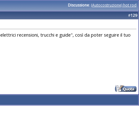
Discussione
:
(Autocostruzione) hot rod
#
129
ettrici recensioni, trucchi e guide", così da poter seguire il tuo