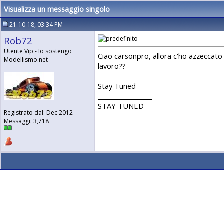
Visualizza un messaggio singolo
21-10-18, 03:34 PM
Rob72
Utente Vip - Io sostengo
Ciao carsonpro, allora c'ho azzeccato [
Modellismo.net
lavoro??
Stay Tuned
__________________
STAY TUNED
Registrato dal: Dec 2012
Messaggi: 3,718