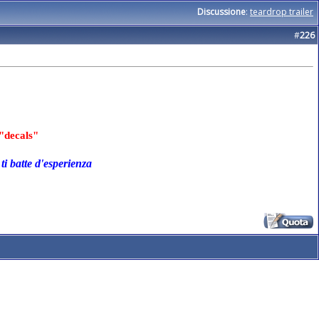
Discussione
:
teardrop trailer
#
226
"decals"
ti batte d'esperienza