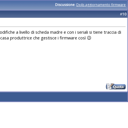
Discussione
:
Dx4s aggiornamento firmware
#
10
iche a livello di scheda madre e con i seriali si tiene traccia di
a casa produttrice che gestisce i firmware così 😉