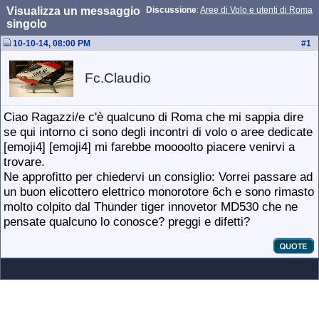
Visualizza un messaggio
Discussione
:
Aree di Volo e utenti di Roma
singolo
10-10-14, 08:00 PM
#
1
Fc.Claudio
Ciao Ragazzi/e c'è qualcuno di Roma che mi sappia dire
se qui intorno ci sono degli incontri di volo o aree dedicate
[emoji4] [emoji4] mi farebbe moooolto piacere venirvi a
trovare.
Ne approfitto per chiedervi un consiglio: Vorrei passare ad
un buon elicottero elettrico monorotore 6ch e sono rimasto
molto colpito dal Thunder tiger innovetor MD530 che ne
pensate qualcuno lo conosce? preggi e difetti?